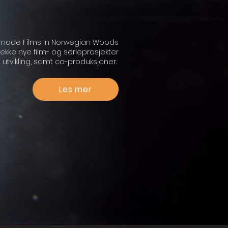
ade Films In Norwegian Woods
rekke nye film- og serieprosjekter
i utvikling, samt co-produksjoner.
Les mer