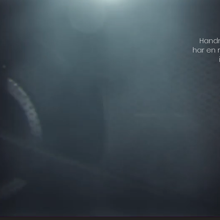
Handm
har en 