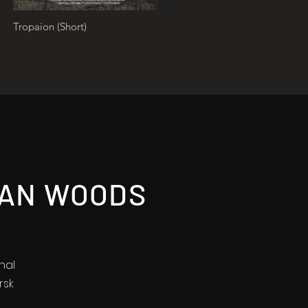
Tropaion (Short)
IAN WOODS
nal
rsk